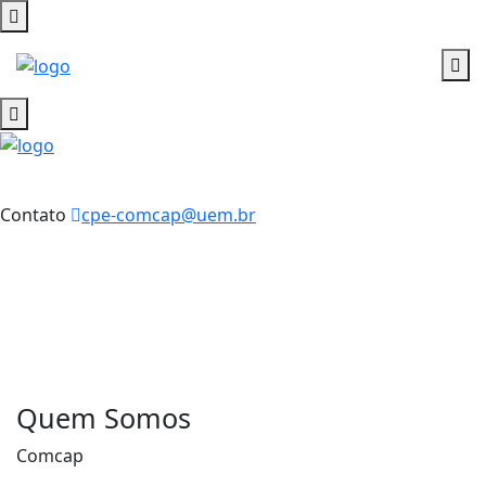
Contato
cpe-comcap@uem.br
Quem Somos
Comcap